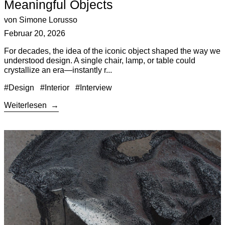
Meaningful Objects
von Simone Lorusso
Februar 20, 2026
For decades, the idea of the iconic object shaped the way we
understood design. A single chair, lamp, or table could
crystallize an era—instantly r...
#Design
#Interior
#Interview
Weiterlesen
Weiterlesen: The Quiet Power of Coffee & Side Tables