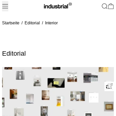
Menü
Suchen
0
Startseite
/
Editorial
/
Interior
Editorial
Weiterlesen: Interior inspiration has always been a conversation