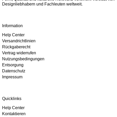
Designliebhabern und Fachleuten weltweit.
Information
Help Center
Versandrichtlinien
Rückgaberecht
Vertrag widerrufen
Nutzungsbedingungen
Entsorgung
Datenschutz
Impressum
4,89
Rating
102
Bewertungen
Quicklinks
Help Center
Björn
Kontaktieren
Verifizierter Kunde
Twitter